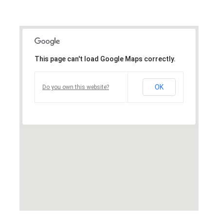
Inicio
Qué es Crea-t
This page can't load Google Maps correctly.
El Modelo Crea-t
Servicios
OK
Do you own this website?
Tienda Online
Blog
Contacto