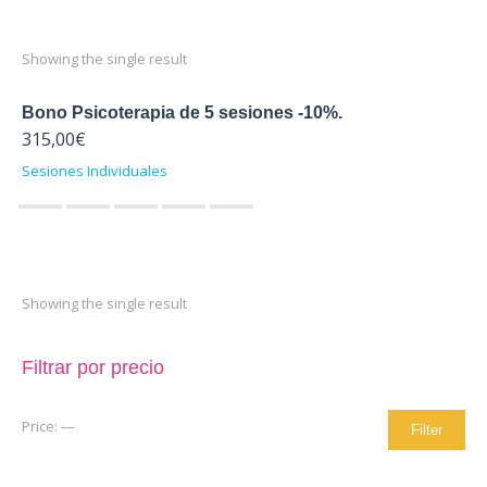
Inicio
Showing the single result
Qué es Crea-t
Bono Psicoterapia de 5 sesiones -10%.
El Modelo Crea-t
315,00
€
Sesiones Individuales
Servicios
0
Tienda Online
out of 5
Blog
Showing the single result
Contacto
Filtrar por precio
Min
Ma
Price:
—
Filter
pri
pri