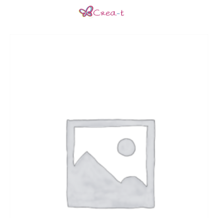
Inicio
Qué es Crea-t
El Modelo Crea-t
Servicios
Tienda Online
Blog
Contacto