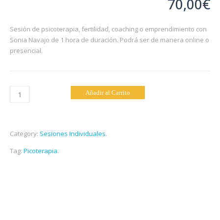
70,00
€
Sesión de psicoterapia, fertilidad, coaching o emprendimiento con
Sonia Navajo de 1 hora de duración. Podrá ser de manera online o
presencial.
Sesión
Añadir al Carrito
Individual
quantity
Category:
Sesiones Individuales
.
Tag:
Picoterapia
.