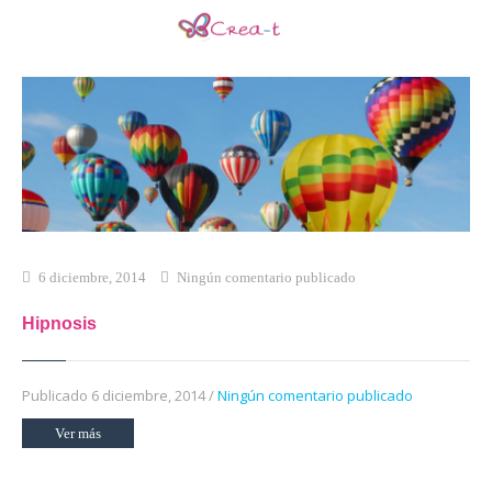
Inicio
Qué es Crea-t
El Modelo Crea-t
Servicios
Tienda Online
6 diciembre, 2014
Ningún comentario publicado
Blog
Hipnosis
Contacto
Publicado 6 diciembre, 2014 /
Ningún comentario publicado
Ver más