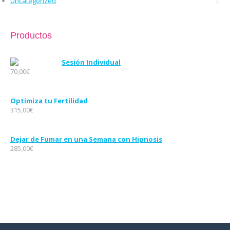
Uncategorized
Productos
Sesión Individual
70,00
€
Optimiza tu Fertilidad
315,00
€
Dejar de Fumar en una Semana con Hipnosis
285,00
€