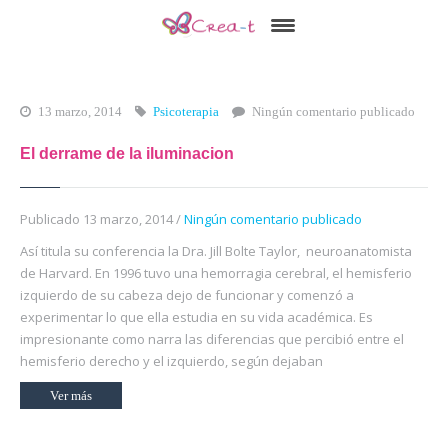
Inicio
Qué es Crea-t
13 marzo, 2014
Psicoterapia
Ningún comentario publicado
El Modelo Crea-t
El derrame de la iluminacion
Servicios
Publicado 13 marzo, 2014 /
Ningún comentario publicado
Tienda Online
Así titula su conferencia la Dra. Jill Bolte Taylor, neuroanatomista
de Harvard. En 1996 tuvo una hemorragia cerebral, el hemisferio
Blog
izquierdo de su cabeza dejo de funcionar y comenzó a
Contacto
experimentar lo que ella estudia en su vida académica. Es
impresionante como narra las diferencias que percibió entre el
hemisferio derecho y el izquierdo, según dejaban
Ver más