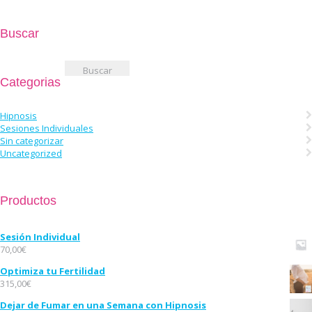
Buscar
Buscar:
Categorias
Hipnosis
Sesiones Individuales
Sin categorizar
Uncategorized
Productos
Sesión Individual
70,00
€
Optimiza tu Fertilidad
315,00
€
Dejar de Fumar en una Semana con Hipnosis