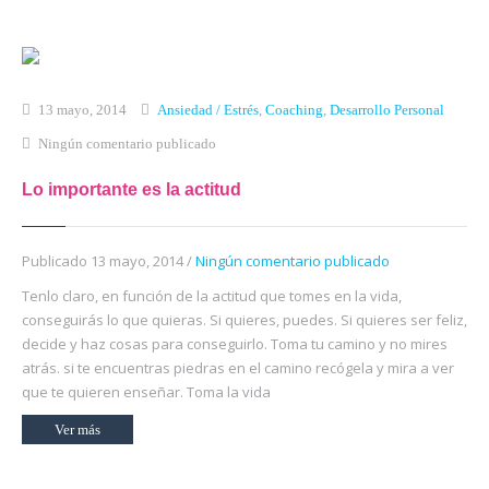
Inicio
Qué es Crea-t
13 mayo, 2014
Ansiedad / Estrés
,
Coaching
,
Desarrollo Personal
El Modelo Crea-t
Ningún comentario publicado
Servicios
Lo importante es la actitud
Tienda Online
Publicado 13 mayo, 2014 /
Ningún comentario publicado
Blog
Tenlo claro, en función de la actitud que tomes en la vida,
Contacto
conseguirás lo que quieras. Si quieres, puedes. Si quieres ser feliz,
decide y haz cosas para conseguirlo. Toma tu camino y no mires
atrás. si te encuentras piedras en el camino recógela y mira a ver
que te quieren enseñar. Toma la vida
Ver más