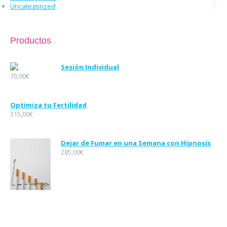
Uncategorized
Productos
Sesión Individual
70,00
€
Optimiza tu Fertilidad
315,00
€
Dejar de Fumar en una Semana con Hipnosis
285,00
€