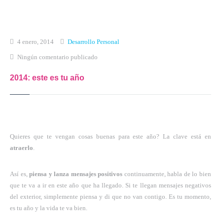
Inicio
Qué es Crea-t
4 enero, 2014
Desarrollo Personal
Ningún comentario publicado
El Modelo Crea-t
2014: este es tu año
Servicios
Tienda Online
Blog
Quieres que te vengan cosas buenas para este año? La clave está en
Contacto
atraerlo
.
Así es,
piensa y lanza mensajes positivos
continuamente, habla de lo bien
que te va a ir en este año que ha llegado. Si te llegan mensajes negativos
del exterior, simplemente piensa y di que no van contigo. Es tu momento,
es tu año y la vida te va bien.