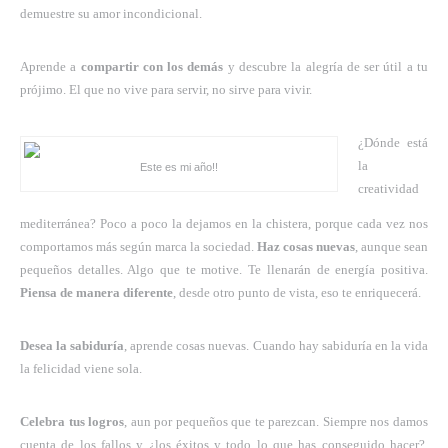
demuestre su amor incondicional.
Aprende a
compartir con los demás
y descubre la alegría de ser útil a tu
prójimo. El que no vive para servir, no sirve para vivir.
¿Dónde está
la
Este es mi año!!
creatividad
mediterránea? Poco a poco la dejamos en la chistera, porque cada vez nos
comportamos más según marca la sociedad.
Haz cosas nuevas
, aunque sean
pequeños detalles. Algo que te motive. Te llenarán de energía positiva.
Piensa de manera diferente
, desde otro punto de vista, eso te enriquecerá.
Desea la sabiduría
, aprende cosas nuevas. Cuando hay sabiduría en la vida
la felicidad viene sola.
Celebra tus logros
, aun por pequeños que te parezcan. Siempre nos damos
cuenta de los fallos y ¿los éxitos y todo lo que has conseguido hacer?.