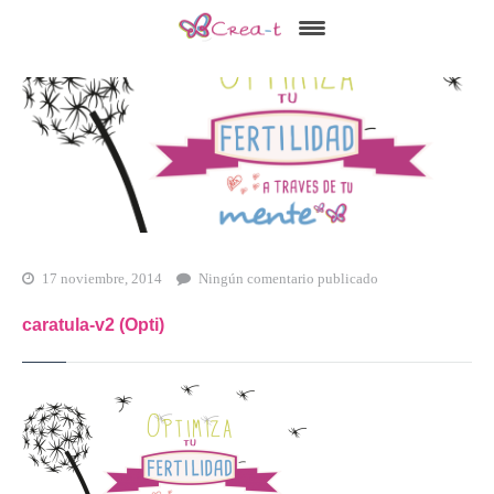
Inicio
Qué es Crea-t
El Modelo Crea-t
Servicios
Tienda Online
17 noviembre, 2014
Ningún comentario publicado
Blog
caratula-v2 (Opti)
Contacto