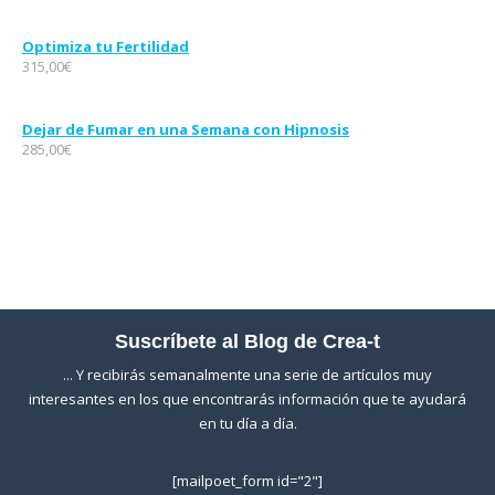
Optimiza tu Fertilidad
315,00
€
Dejar de Fumar en una Semana con Hipnosis
285,00
€
Suscríbete al Blog de Crea-t
... Y recibirás semanalmente una serie de artículos muy
interesantes en los que encontrarás información que te ayudará
en tu día a día.
[mailpoet_form id="2"]