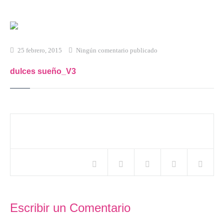
Inicio
Qué es Crea-t
25 febrero, 2015
Ningún comentario publicado
El Modelo Crea-t
dulces sueño_V3
Servicios
Tienda Online
Blog
Compartir este artículo
Contacto
Escribir un Comentario