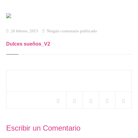
Inicio
Qué es Crea-t
26 febrero, 2015
Ningún comentario publicado
El Modelo Crea-t
Dulces sueños_V2
Servicios
Tienda Online
Blog
Compartir este artículo
Contacto
Escribir un Comentario