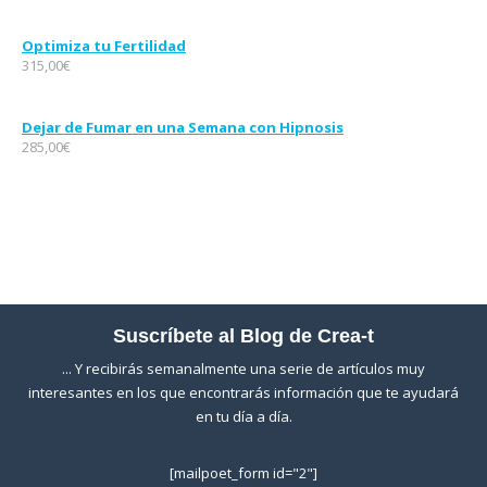
Optimiza tu Fertilidad
315,00
€
Dejar de Fumar en una Semana con Hipnosis
285,00
€
Suscríbete al Blog de Crea-t
... Y recibirás semanalmente una serie de artículos muy
interesantes en los que encontrarás información que te ayudará
en tu día a día.
[mailpoet_form id="2"]