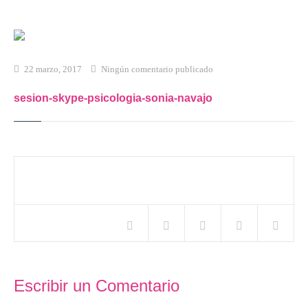
Inicio
Qué es Crea-t
22 marzo, 2017
Ningún comentario publicado
El Modelo Crea-t
sesion-skype-psicologia-sonia-navajo
Servicios
Tienda Online
Blog
Compartir este artículo
Contacto
Escribir un Comentario