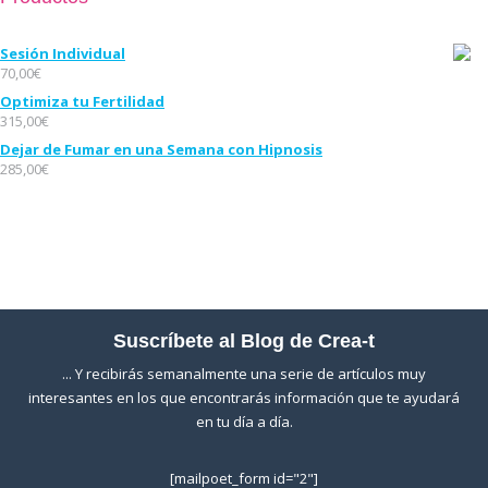
Sesión Individual
70,00
€
Optimiza tu Fertilidad
315,00
€
Dejar de Fumar en una Semana con Hipnosis
285,00
€
Suscríbete al Blog de Crea-t
... Y recibirás semanalmente una serie de artículos muy
interesantes en los que encontrarás información que te ayudará
en tu día a día.
[mailpoet_form id="2"]