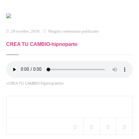
Inicio
Qué es Crea-t
29 octubre, 2018
Ningún comentario publicado
El Modelo Crea-t
CREA TU CAMBIO-hipnoparto
Servicios
Tienda Online
Blog
«CREA TU CAMBIO-hipnoparto».
Contacto
Compartir este artículo