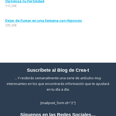
Optimiza tu Fertilidad
315,00
€
Dejar de Fumar en una Semana con Hipnosis
285,00
€
Suscríbete al Blog de Crea-t
... Y recibirás semanalmente una serie de artículos muy
interesantes en los que encontrarás información que te ayudará
en tu día a día.
[mailpoet_form id="2"]
Síguenos en las Redes Sociales…