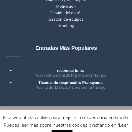
Motivación
Gestión del estrés
Gestión de equipos
Moobing
Entradas Más Populares
reconoce tu ira
Publicado 29 Ene 2014 por Sonia Navajo
Técnica de respiración: Pranayama
Publicado 12 Dic 2013 por Sonia Navajo
Esta web utiliza cookies para mejorar tu experiencia en la web.
Copyright © 2018 Crea-t | Centro de Psicología, Coaching y
Puedes leer más sobre nuestras cookies pinchando en "Leer
Desarrollo Personal en Las Rozas - Madrid