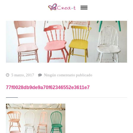
Inicio
Qué es Crea-t
El Modelo Crea-t
Servicios
Tienda Online
5 marzo, 2017
Ningún comentario publicado
Blog
77f0028db9de9a70f62346552e3611e7
Contacto