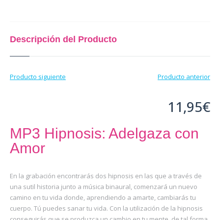
Inicio
Descripción del Producto
Qué es Crea-t
El Modelo Crea-t
Producto siguiente
Producto anterior
Servicios
11,95
€
Tienda Online
Blog
MP3 Hipnosis: Adelgaza con
Contacto
Amor
En la grabación encontrarás dos hipnosis en las que a través de
una sutil historia junto a música binaural, comenzará un nuevo
camino en tu vida donde, aprendiendo a amarte, cambiarás tu
cuerpo. Tú puedes sanar tu vida. Con la utilización de la hipnosis
conseguirás que se produzca un cambio en tu mente, de tal forma