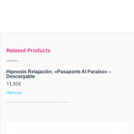
quantity
Related Products
Hipnosis Relajación: «Pasaporte Al Paraíso» –
Descargable
11,95
€
Hipnosis
0
out of 5