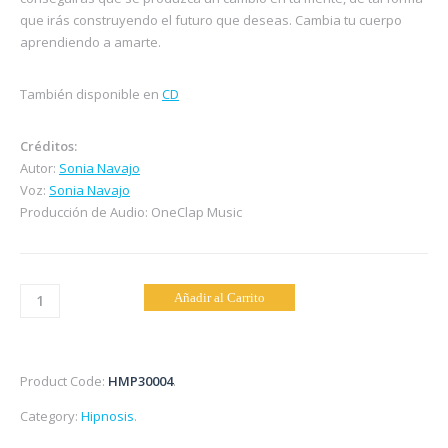
que irás construyendo el futuro que deseas. Cambia tu cuerpo
aprendiendo a amarte.
También disponible en
CD
Créditos:
Autor:
Sonia Navajo
Voz:
Sonia Navajo
Producción de Audio: OneClap Music
Hipnosis
Añadir al Carrito
para
Adelgazar:
“Adelgaza
Product Code:
HMP30004
.
con
Amor”
Category:
Hipnosis
.
–
Descargable