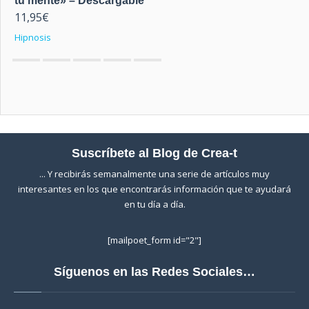
tu mente» – Descargable
11,95
€
Hipnosis
0
out of 5
Suscríbete al Blog de Crea-t
... Y recibirás semanalmente una serie de artículos muy
interesantes en los que encontrarás información que te ayudará
en tu día a día.
[mailpoet_form id="2"]
Síguenos en las Redes Sociales…