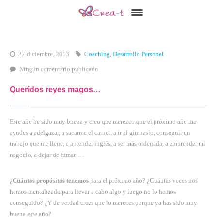
Inicio
Qué es Crea-t
27 diciembre, 2013
Coaching
,
Desarrollo Personal
Ningún comentario publicado
El Modelo Crea-t
Queridos reyes magos…
Servicios
Tienda Online
Este año he sido muy buena y creo que merezco que el próximo año me
Blog
ayudes a adelgazar, a sacarme el carnet, a ir al gimnasio, conseguir un
trabajo que me llene, a aprender inglés, a ser más ordenada, a emprender mi
Contacto
negocio, a dejar de fumar, …
¿
Cuántos propósitos tenemos
para el próximo año? ¿Cuántas veces nos
hemos mentalizado para llevar a cabo algo y luego no lo hemos
conseguido? ¿Y de verdad crees que lo mereces porque ya has sido muy
buena este año?