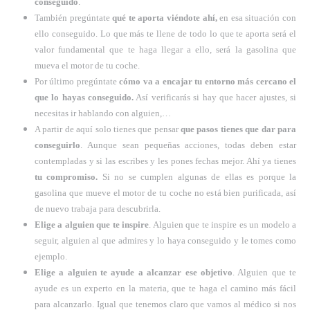
conseguido
.
También pregúntate
qué te aporta viéndote ahí,
en esa situación con
ello conseguido. Lo que más te llene de todo lo que te aporta será el
valor fundamental que te haga llegar a ello, será la gasolina que
mueva el motor de tu coche.
Por último pregúntate
cómo va a encajar tu entorno más cercano el
que lo hayas conseguido.
Así verificarás si hay que hacer ajustes, si
necesitas ir hablando con alguien,…
A partir de aquí solo tienes que pensar
que pasos tienes que dar para
conseguirlo
. Aunque sean pequeñas acciones, todas deben estar
contempladas y si las escribes y les pones fechas mejor. Ahí ya tienes
tu compromiso.
Si no se cumplen algunas de ellas es porque la
gasolina que mueve el motor de tu coche no está bien purificada, así
de nuevo trabaja para descubrirla.
Elige a alguien que te inspire
. Alguien que te inspire es un modelo a
seguir, alguien al que admires y lo haya conseguido y le tomes como
ejemplo.
Elige a alguien te ayude a alcanzar ese objetivo
. Alguien que te
ayude es un experto en la materia, que te haga el camino más fácil
para alcanzarlo. Igual que tenemos claro que vamos al médico si nos