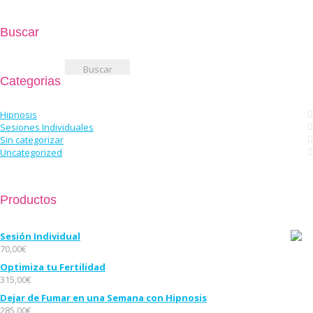
Buscar
Buscar:
Categorias
Hipnosis
Sesiones Individuales
Sin categorizar
Uncategorized
Productos
Sesión Individual
70,00
€
Optimiza tu Fertilidad
315,00
€
Dejar de Fumar en una Semana con Hipnosis
285,00
€