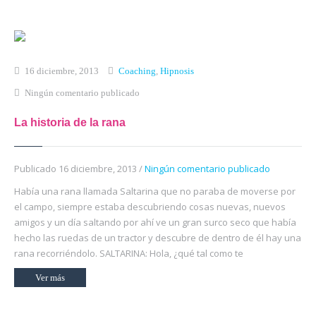
Inicio
Qué es Crea-t
16 diciembre, 2013
Coaching
,
Hipnosis
El Modelo Crea-t
Ningún comentario publicado
Servicios
La historia de la rana
Tienda Online
Publicado 16 diciembre, 2013 /
Ningún comentario publicado
Blog
Había una rana llamada Saltarina que no paraba de moverse por
Contacto
el campo, siempre estaba descubriendo cosas nuevas, nuevos
amigos y un día saltando por ahí ve un gran surco seco que había
hecho las ruedas de un tractor y descubre de dentro de él hay una
rana recorriéndolo. SALTARINA: Hola, ¿qué tal como te
Ver más