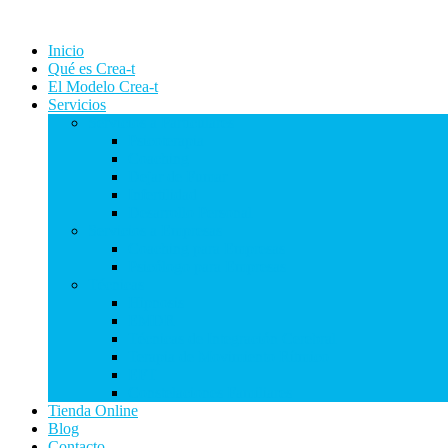
Inicio
Qué es Crea-t
El Modelo Crea-t
Servicios
Servicios a Particulares
Psicoterapia
Coaching
Dejar de Fumar
Infertilidad
Desarrollo Personal
Servicios a Empresas
Coaching para Empresas
Psicólogo para Empresas
Técnicas
Hipnosis
EMDR
Técnicas de Integración Cerebral
Terapia de Movimiento Rítmico
EFT
Constelaciones Familiares
Tienda Online
Blog
Contacto