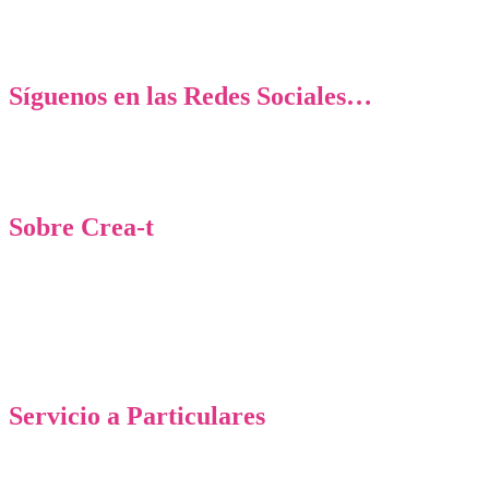
... Y recibirás semanalmente una serie de artículos muy interesantes e
[mailpoet_form id="2"]
Síguenos en las Redes Sociales…
Sobre
Crea-t
Psicología, Coaching y Desarrollo Personal
C/ Hesperídes 7
28322 Las Rozas (Madrid)
+34 916 031 136
+34 650 215 068
Servicio a Particulares
Psicoterapia
Coaching