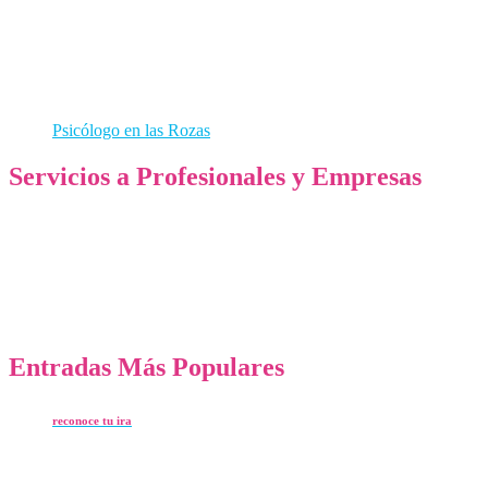
Hipnosis
Desarrollo Personal
Dejar de Fumar
Coaching Nutricional
Embarazadas
Constelaciones Familiares
Psicólogo en las Rozas
Servicios a Profesionales y Empresas
Consultoria de RRHH
Evaluación y desempeño
Motivación
Gestión del estrés
Gestión de equipos
Moobing
Entradas Más Populares
reconoce tu ira
Publicado 29 Ene 2014 por Sonia Navajo