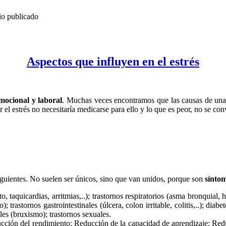
o publicado
Aspectos que influyen en el estrés
emocional y laboral
. Muchas veces encontramos que las causas de una d
r el estrés no necesitaría medicarse para ello y lo que es peor, no se con
iguientes. No suelen ser únicos, sino que van unidos, porque son
síntom
to, taquicardias, arritmias,..); trastornos respiratorios (asma bronquial
); trastornos gastrointestinales (úlcera, colon irritable, colitis,..); di
les (bruxismo); trastornos sexuales.
cción del rendimiento; Reducción de la capacidad de aprendizaje; Red