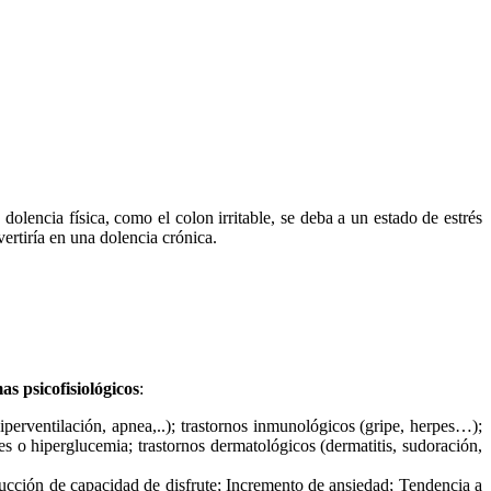
olencia física, como el colon irritable, se deba a un estado de estrés
vertiría en una dolencia crónica.
as psicofisiológicos
:
, hiperventilación, apnea,..); trastornos inmunológicos (gripe, herpes…);
abetes o hiperglucemia; trastornos dermatológicos (dermatitis, sudoración,
ucción de capacidad de disfrute; Incremento de ansiedad; Tendencia a