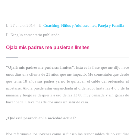
Inicio
Qué es Crea-t
27 enero, 2014
Coaching
,
Niños y Adolescentes
,
Pareja y Familia
Ningún comentario publicado
El Modelo Crea-t
Ojala mis padres me pusieran limites
Servicios
Tienda Online
“Ojalá mis padres me pusieran límites”
. Esta es la frase que me dijo hace
Blog
unos días una clienta de 21 años que me impactó. Me comentaba que desde
que tenía 18 años sus padres ya no le quitaban el cable del ordenador al
Contacto
acostarse. Ahora puede estar enganchada al ordenador hasta las 4 o 5 de la
mañana y luego se despierta a eso de las 13.00 muy cansada y sin ganas de
hacer nada. Lleva más de dos años sin salir de casa.
¿Qué está pasando en la sociedad actual?
Nos referimos a los jóvenes como si fuesen los responsables de no estudiar