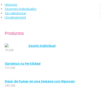
Hipnosis
Sesiones Individuales
Sin categorizar
Uncategorized
Productos
Sesión Individual
70,00
€
Optimiza tu Fertilidad
315,00
€
Dejar de Fumar en una Semana con Hipnosis
285,00
€