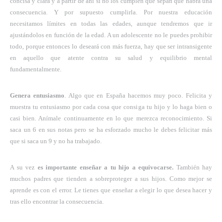
concisa y clara y a partir de ahí si no los cumplen que sepan que habrá una
consecuencia. Y por supuesto cumplirla. Por nuestra educación
necesitamos límites en todas las edades, aunque tendremos que ir
ajustándolos en función de la edad. A un adolescente no le puedes prohibir
todo, porque entonces lo deseará con más fuerza, hay que ser intransigente
en aquello que atente contra su salud y equilibrio mental
fundamentalmente.
Genera entusiasmo
. Algo que en España hacemos muy poco. Felicita y
muestra tu entusiasmo por cada cosa que consiga tu hijo y lo haga bien o
casi bien. Anímale continuamente en lo que merezca reconocimiento. Si
saca un 6 en sus notas pero se ha esforzado mucho le debes felicitar más
que si saca un 9 y no ha trabajado.
A su vez
es importante enseñar a tu hijo a equivocarse.
También hay
muchos padres que tienden a sobreproteger a sus hijos. Como mejor se
aprende es con el error. Le tienes que enseñar a elegir lo que desea hacer y
tras ello encontrar la consecuencia.