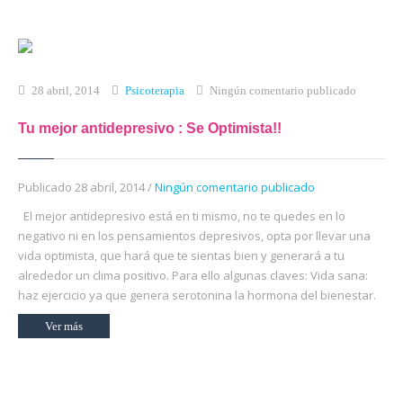
Inicio
Qué es Crea-t
28 abril, 2014
Psicoterapia
Ningún comentario publicado
El Modelo Crea-t
Tu mejor antidepresivo : Se Optimista!!
Servicios
Tienda Online
Publicado 28 abril, 2014 /
Ningún comentario publicado
El mejor antidepresivo está en ti mismo, no te quedes en lo
Blog
negativo ni en los pensamientos depresivos, opta por llevar una
vida optimista, que hará que te sientas bien y generará a tu
Contacto
alrededor un clima positivo. Para ello algunas claves: Vida sana:
haz ejercicio ya que genera serotonina la hormona del bienestar.
Ver más