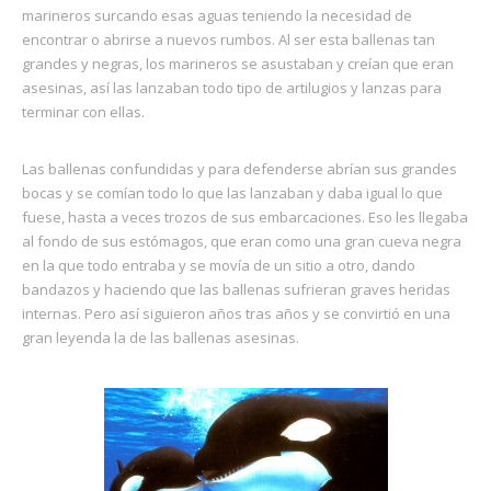
marineros surcando esas aguas teniendo la necesidad de
encontrar o abrirse a nuevos rumbos. Al ser esta ballenas tan
grandes y negras, los marineros se asustaban y creían que eran
asesinas, así las lanzaban todo tipo de artilugios y lanzas para
terminar con ellas.
Las ballenas confundidas y para defenderse abrían sus grandes
bocas y se comían todo lo que las lanzaban y daba igual lo que
fuese, hasta a veces trozos de sus embarcaciones. Eso les llegaba
al fondo de sus estómagos, que eran como una gran cueva negra
en la que todo entraba y se movía de un sitio a otro, dando
bandazos y haciendo que las ballenas sufrieran graves heridas
internas. Pero así siguieron años tras años y se convirtió en una
gran leyenda la de las ballenas asesinas.