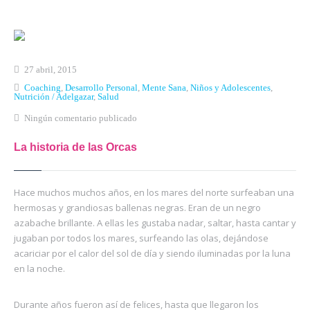
Inicio
Qué es Crea-t
27 abril, 2015
El Modelo Crea-t
Coaching
,
Desarrollo Personal
,
Mente Sana
,
Niños y Adolescentes
,
Nutrición / Adelgazar
,
Salud
Servicios
Ningún comentario publicado
Tienda Online
La historia de las Orcas
Blog
Hace muchos muchos años, en los mares del norte surfeaban una
Contacto
hermosas y grandiosas ballenas negras. Eran de un negro
azabache brillante. A ellas les gustaba nadar, saltar, hasta cantar y
jugaban por todos los mares, surfeando las olas, dejándose
acariciar por el calor del sol de día y siendo iluminadas por la luna
en la noche.
Durante años fueron así de felices, hasta que llegaron los