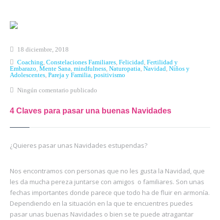
Inicio
Qué es Crea-t
18 diciembre, 2018
El Modelo Crea-t
Coaching
,
Constelaciones Familiares
,
Felicidad
,
Fertilidad y
Embarazo
,
Mente Sana
,
mindfulness
,
Naturopatia
,
Navidad
,
Niños y
Adolescentes
,
Pareja y Familia
,
positivismo
Servicios
Ningún comentario publicado
Tienda Online
4 Claves para pasar una buenas Navidades
Blog
Contacto
¿Quieres pasar unas Navidades estupendas?
Nos encontramos con personas que no les gusta la Navidad, que
les da mucha pereza juntarse con amigos o familiares. Son unas
fechas importantes donde parece que todo ha de fluir en armonía.
Dependiendo en la situación en la que te encuentres puedes
pasar unas buenas Navidades o bien se te puede atragantar