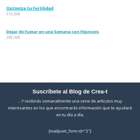
Optimiza tu Fertilidad
315,00
€
Dejar de Fumar en una Semana con Hipnosis
285,00
€
Suscríbete al Blog de Crea-t
... Y recibirás semanalmente una serie de artículos muy
interesantes en los que encontrarás información que te ayudará
en tu día a día.
[mailpoet_form id="2"]