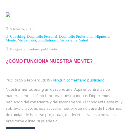
Inicio
Qué es Crea-t
5 febrero, 2019
El Modelo Crea-t
Coaching
,
Desarrollo Personal
,
Desarrollo Profesional
,
Hipnosis
,
Mente
,
Mente Sana
,
mindfulness
,
Psicoterapia
,
Salud
Servicios
Ningún comentario publicado
Tienda Online
¿CÓMO FUNCIONA NUESTRA MENTE?
Blog
Publicado 5 febrero, 2019 /
Ningún comentario publicado
Contacto
Nuestra mente, esa gran desconocida. Aquí encontraras de
manera sencilla cómo funciona nuestra mente. Empecemos
hablando del consciente y del inconsciente. El consciente esta muy
sobrevalorado, es esa vocecita interior que no para de hablarnos,
de rumiar, de hacerse preguntas, de decirte si vales o no vales, si
eres torpe o listo, si puedes o