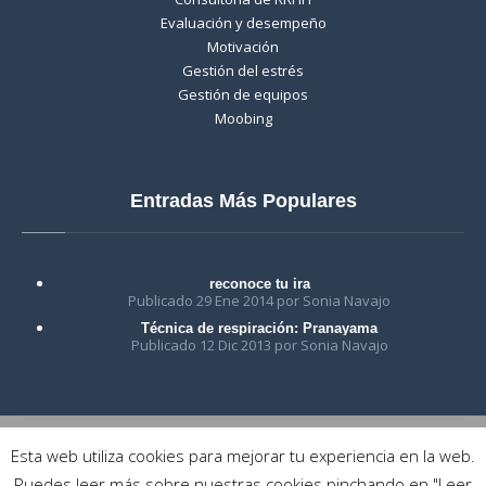
Evaluación y desempeño
Motivación
Gestión del estrés
Gestión de equipos
Moobing
Entradas Más Populares
reconoce tu ira
Publicado 29 Ene 2014 por Sonia Navajo
Técnica de respiración: Pranayama
Publicado 12 Dic 2013 por Sonia Navajo
Esta web utiliza cookies para mejorar tu experiencia en la web.
Copyright © 2018 Crea-t | Centro de Psicología, Coaching y
Puedes leer más sobre nuestras cookies pinchando en "Leer