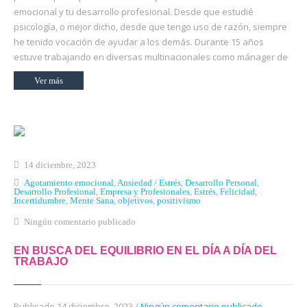
emocional y tu desarrollo profesional. Desde que estudié
psicología, o mejor dicho, desde que tengo uso de razón, siempre
he tenido vocación de ayudar a los demás. Durante 15 años
estuve trabajando en diversas multinacionales como mánager de
Ver más
14 diciembre, 2023
Agotamiento emocional
,
Ansiedad / Estrés
,
Desarrollo Personal
,
Desarrollo Profesional
,
Empresa y Profesionales
,
Estrés
,
Felicidad
,
Incertidumbre
,
Mente Sana
,
objetivos
,
positivismo
Ningún comentario publicado
EN BUSCA DEL EQUILIBRIO EN EL DÍA A DÍA DEL
TRABAJO
Publicado 14 diciembre, 2023 /
Ningún comentario publicado