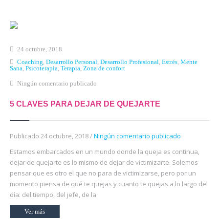
Inicio
Qué es Crea-t
24 octubre, 2018
El Modelo Crea-t
Coaching
,
Desarrollo Personal
,
Desarrollo Profesional
,
Estrés
,
Mente
Sana
,
Psicoterapia
,
Terapia
,
Zona de confort
Servicios
Ningún comentario publicado
Tienda Online
5 CLAVES PARA DEJAR DE QUEJARTE
Blog
Publicado 24 octubre, 2018 /
Ningún comentario publicado
Contacto
Estamos embarcados en un mundo donde la queja es continua,
dejar de quejarte es lo mismo de dejar de victimizarte. Solemos
pensar que es otro el que no para de victimizarse, pero por un
momento piensa de qué te quejas y cuanto te quejas a lo largo del
día: del tiempo, del jefe, de la
Ver más