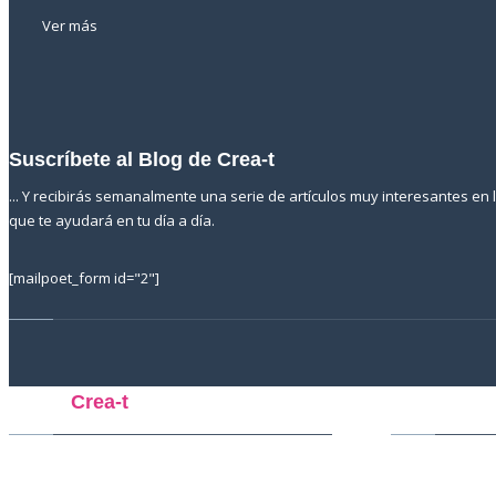
Ver más
Suscríbete al Blog de Crea-t
... Y recibirás semanalmente una serie de artículos muy interesantes en
que te ayudará en tu día a día.
[mailpoet_form id="2"]
Sobre
Crea-t
Servicio a 
Psicología, Coaching y Desarrollo Personal
Psicoter