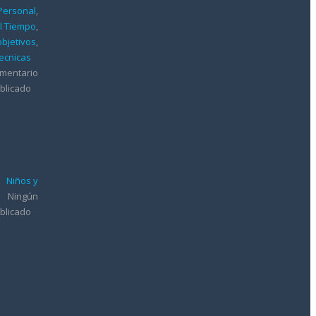
 Personal
,
l Tiempo
,
objetivos
,
ecnicas
omentario
blicado
Niños y
Ningún
blicado