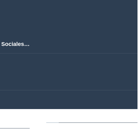
s Sociales…
les y
Entradas Más Populares
reconoce tu ira