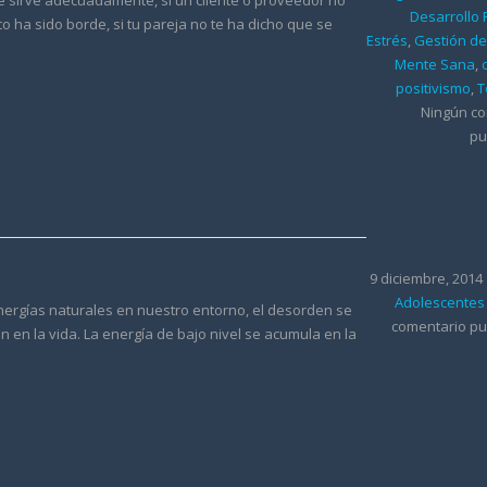
e sirve adecuadamente, si un cliente o proveedor no
Desarrollo
co ha sido borde, si tu pareja no te ha dicho que se
Estrés
,
Gestión de
Mente Sana
,
positivismo
,
T
Ningún c
pu
9 diciembre, 2014
Adolescentes
 energías naturales en nuestro entorno, el desorden se
comentario pu
 en la vida. La energía de bajo nivel se acumula en la