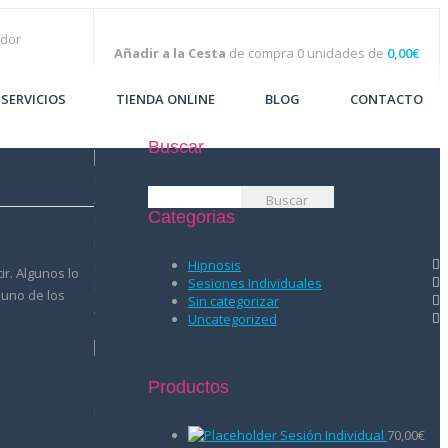
Añadir a la Cesta
de compra 0 unidades de
0,00
€
SERVICIOS
TIENDA ONLINE
BLOG
CONTACTO
Buscar
Buscar:
Categorias
Hipnosis
ir. Algunos lo
Sesiones Individuales
 uno de los
Sin categorizar
Uncategorized
Productos
Sesión Individual
70,00
€