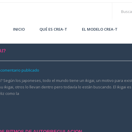
INICIO
QUÉ ES CREA-T
EL MODELO CREA-T
AI?
 comentario publicado
ai? Según los japoneses, todo el mundo tiene un ikigai, un motivo para exist
ikigai, otros lo llevan dentro pero todavía lo están buscando. El ikigai es
liz como la
LOS RITMOS DE AUTORREGULACION