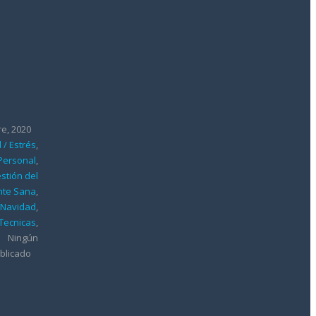
re, 2020
 / Estrés
,
 Personal
,
stión del
te Sana
,
,
Navidad
,
Tecnicas
,
Ningún
blicado