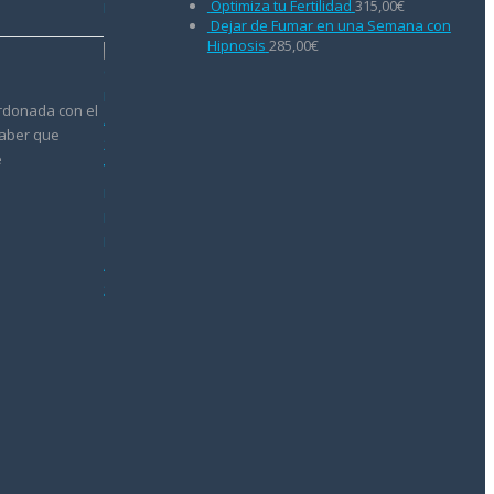
Optimiza tu Fertilidad
315,00
€
Dejar de Fumar en una Semana con
Hipnosis
285,00
€
ardonada con el
saber que
e