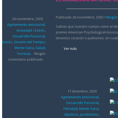
Publicado 26 noviembre, 2020 /
Ningún
26 noviembre, 2020
Agotamiento emocional
,
Sabías que nuestro cuerpo como el de 
Ansiedad / Estrés
,
premio American Psychological Associ
Desarrollo Personal
,
tenemos corazón o pulmones. en cualqu
Estrés
,
Gestión del Tiempo
,
Mente Sana
,
Salud
,
Ver más
Tecnicas
Ningún
comentario publicado
17 diciembre, 2020
Agotamiento emocional
,
Desarrollo Personal
,
Felicidad
,
Mente Sana
,
objetivos
,
positivismo
,