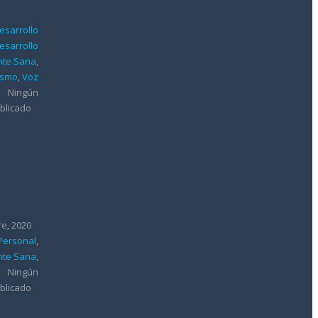
esarrollo
esarrollo
te Sana
,
vismo
,
Voz
Ningún
blicado
re, 2020
 Personal
,
te Sana
,
Ningún
blicado