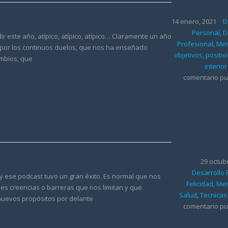
14 enero, 2021
D
Personal
,
D
 este año, atípico, atípico, atípico… Claramente un año
Profesional
,
Men
, por los continuos duelos, que nos ha enseñado
objetivos
,
positi
ambios, que
interior
comentario pu
29 octub
Desarrollo
y ese podcast tuvo un gran éxito. Es normal que nos
Felicidad
,
Men
es creencias o barreras que nos limitan y que
Salud
,
Tecnicas
nuevos propósitos por delante
comentario pu