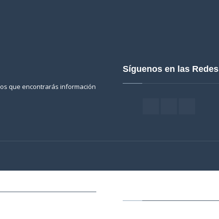
Síguenos en las Rede
 los que encontrarás información
Particulares
Servicios a Profesiona
Empresas
apia