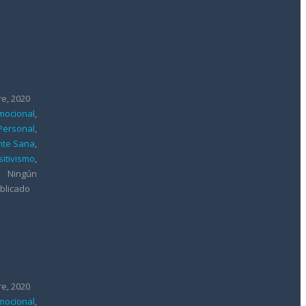
re, 2020
mocional
,
 Personal
,
te Sana
,
sitivismo
,
Ningún
blicado
re, 2020
mocional
,