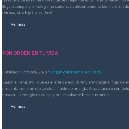
¿Eres una de esas personas que se quejan de todo? Si el camarero no t
llega a tiempo, si el colegio no comunica suficientemente bien, si el médi
retrasa, si tu hijo ha tirado el
Ver más
PON ORDEN EN TU VIDA
Publicado 1 octubre, 2020 /
Ningún comentario publicado
Según el Feng Shui, que es el arte de equilibrar y armonizar el flujo de
presenta como un obstáculo al fluido de energía. Crea atasco o confusión
basura. La energía es crucial para impulsarte hacia tus metas
Ver más