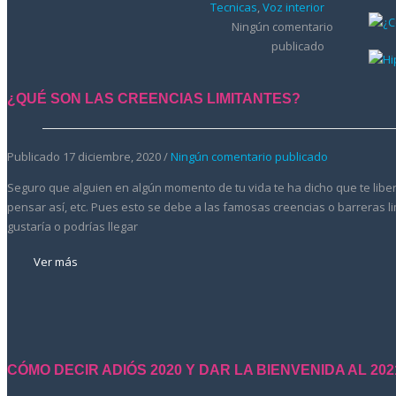
Tecnicas
,
Voz interior
Ningún comentario
publicado
¿QUÉ SON LAS CREENCIAS LIMITANTES?
Publicado 17 diciembre, 2020 /
Ningún comentario publicado
Seguro que alguien en algún momento de tu vida te ha dicho que te liber
pensar así, etc. Pues esto se debe a las famosas creencias o barreras lim
gustaría o podrías llegar
Ver más
CÓMO DECIR ADIÓS 2020 Y DAR LA BIENVENIDA AL 202