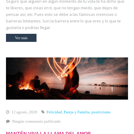
Seguro que alguien en algún momento de tu vida te ha dicho que
te liberes, que creas en ti, que no tengas miedo, que dejes de
pensar así, etc. Pues esto se debe a las famosas creencias o
barreras limitantes. Son la barrera entre lo que eres y lo que te
gustaría o podrías llegar
Ver más
12 agosto, 2020
Felicidad
,
Pareja y Familia
,
positivismo
Ningún comentario publicado
MANTÉN VIVA LA LLAMA DEL AMOR