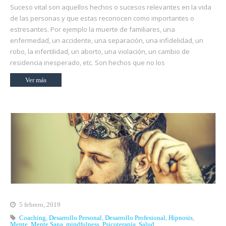
Suceso vital son aquellos hechos o sucesos relevantes en la vida
de las personas y que estas reconocen como importantes o
estresantes. Por ejemplo la muerte de familiares, una
enfermedad, un accidente, una separación, una infidelidad, un
robo, la infertilidad, un aborto, una violación, un cambio de
residencia inesperado, etc. Son hechos que no los
Ver más
5 febrero, 2019
Coaching
,
Desarrollo Personal
,
Desarrollo Profesional
,
Hipnosis
,
Mente
,
Mente Sana
,
mindfulness
,
Psicoterapia
,
Salud