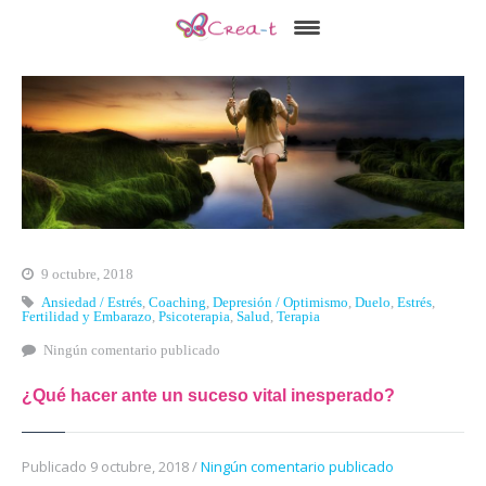
Inicio
Qué es Crea-t
El Modelo Crea-t
Servicios
Tienda Online
9 octubre, 2018
Blog
Ansiedad / Estrés
,
Coaching
,
Depresión / Optimismo
,
Duelo
,
Estrés
,
Fertilidad y Embarazo
,
Psicoterapia
,
Salud
,
Terapia
Contacto
Ningún comentario publicado
¿Qué hacer ante un suceso vital inesperado?
Publicado 9 octubre, 2018 /
Ningún comentario publicado