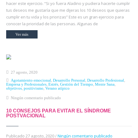
hacer este ejercicio. “Si yo fuera Aladino y pudiera hacerte cumplir
tus deseos me gustaría que me dijeras los 10 deseos que quieras
cumplir en tu vida y los priorizas” Este es un gran ejercicio para
conocer la prioridad de las personas. Algunas de
Ver más
27 agosto, 2020
Agotamiento emocional
,
Desarrollo Personal
,
Desarrollo Profesional
,
Empresa y Profesionales
,
Estrés
,
Gestión del Tiempo
,
Mente Sana
,
objetivos
,
positivismo
,
Verano atípico
Ningún comentario publicado
10 CONSEJOS PARA EVITAR EL SÍNDROME
POSTVACIONAL
Publicado 27 agosto, 2020 /
Ningún comentario publicado