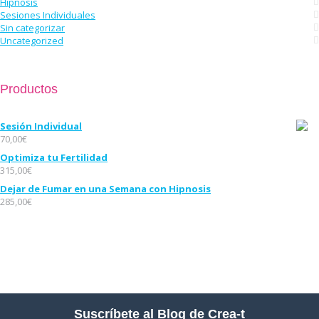
Hipnosis
Sesiones Individuales
Sin categorizar
Uncategorized
Productos
Sesión Individual
70,00
€
Optimiza tu Fertilidad
315,00
€
Dejar de Fumar en una Semana con Hipnosis
285,00
€
Suscríbete al Blog de Crea-t