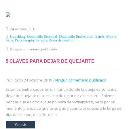
Inicio
Qué es Crea-t
24 octubre, 2018
El Modelo Crea-t
Coaching
,
Desarrollo Personal
,
Desarrollo Profesional
,
Estrés
,
Mente
Sana
,
Psicoterapia
,
Terapia
,
Zona de confort
Servicios
Ningún comentario publicado
Tienda Online
5 CLAVES PARA DEJAR DE QUEJARTE
Blog
Publicado 24 octubre, 2018 /
Ningún comentario publicado
Contacto
Estamos embarcados en un mundo donde la queja es continua,
dejar de quejarte es lo mismo de dejar de victimizarte. Solemos
pensar que es otro el que no para de victimizarse, pero por un
momento piensa de qué te quejas y cuanto te quejas a lo largo del
día: del tiempo, del jefe, de la
Ver más